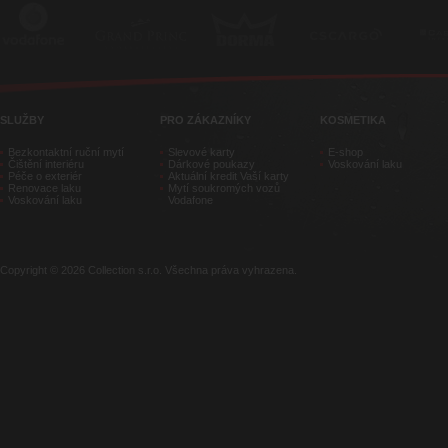
SLUŽBY
PRO ZÁKAZNÍKY
KOSMETIKA
Bezkontaktní ruční mytí
Slevové karty
E-shop
Čištění interiéru
Dárkové poukazy
Voskování laku
Péče o exteriér
Aktuální kredit Vaší karty
Renovace laku
Mytí soukromých vozů
Voskování laku
Vodafone
Copyright © 2026 Collection s.r.o. Všechna práva vyhrazena.