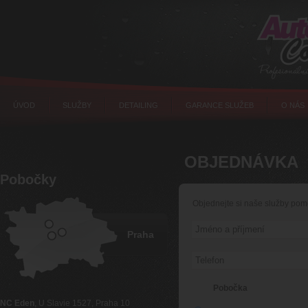
ÚVOD
SLUŽBY
DETAILING
GARANCE SLUŽEB
O NÁS
OBJEDNÁVKA
Pobočky
Objednejte si naše služby pomo
Praha
Pobočka
NC Eden
, U Slavie 1527, Praha 10